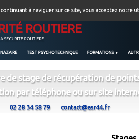
n continuant à naviguer sur ce site, vous acceptez notre u
RITÉ ROUTIERE
LA SECURITE ROUTIERE
 NAZAIRE
TEST PSYCHOTECHNIQUE
FORMATIONS
AUT
▼
e de stage de récupération de point
tion par téléphone ou sur site intern
02 28 34 58 79
contact@asr44.fr
Stages 