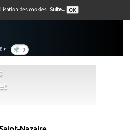
tilisation des cookies.
Suite...
OK
RE
0
▼
s
et
Saint-Nazaire