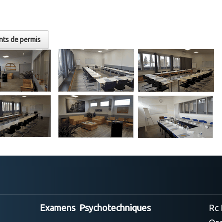
nts de permis
Examens Psychotechniques
Rc 