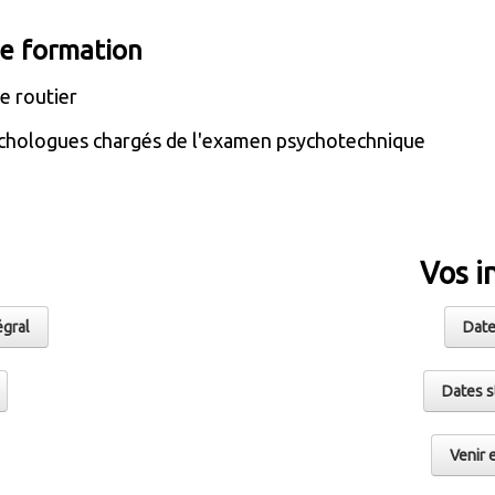
de formation
e routier
ychologues chargés de l'examen psychotechnique
Vos i
égral
Date
Dates s
Venir 